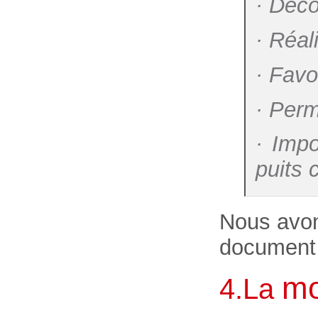
· Déco
· Réal
· Favo
· Perm
· Impo
puits
Nous avon
document o
mo
4.La