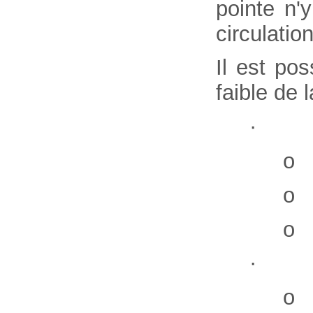
pointe n'
circulati
Il est po
faible de 
· di
o l
o l
o l
· a
o l