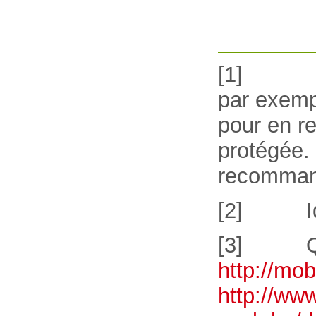
[1] Si la
par exempl
pour en re
protégée. 
recommand
[2] Idéal
[3] Quel
http://m
http://www