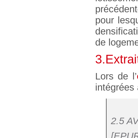
précédent
pour lesq
densifica
de logemen
3.Extrai
Lors de l’
intégrées 
2.5 A
[EPUR