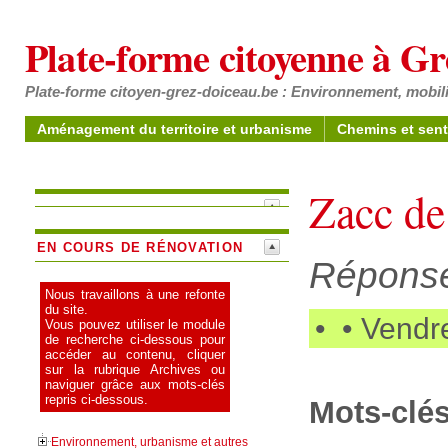
Plate-forme citoyenne à G
Plate-forme citoyen-grez-doiceau.be : Environnement, mobili
Aménagement du territoire et urbanisme
Chemins et sent
Zacc de
EN COURS DE RÉNOVATION
Réponse
Nous travaillons à une refonte
du site.
•
• Vendr
Vous pouvez utiliser le module
de recherche ci-dessous pour
accéder au contenu, cliquer
sur la rubrique Archives ou
naviguer grâce aux mots-clés
repris ci-dessous.
Mots-clés
Environnement, urbanisme et autres