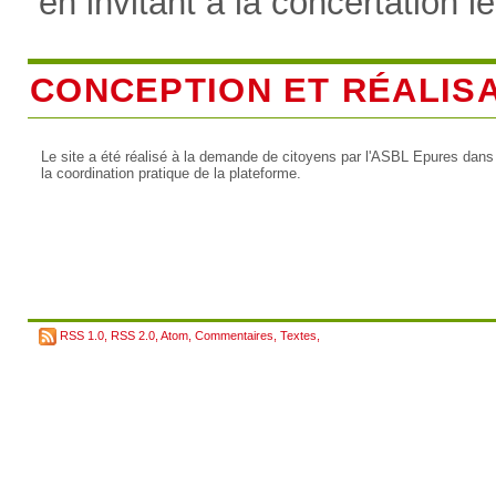
en invitant à la concertation l
CONCEPTION ET RÉALIS
Le site a été réalisé à la demande de citoyens par l'ASBL Epures dans
la coordination pratique de la plateforme.
RSS 1.0
,
RSS 2.0
,
Atom
,
Commentaires
,
Textes
,