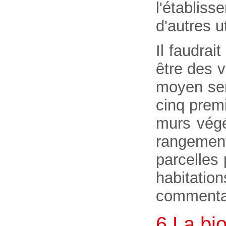
l'établis
d'autres u
Il faudrai
être des v
moyen ser
cinq prem
murs végé
rangement
parcelles
habitatio
commentai
6.La bio