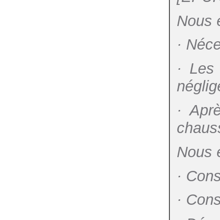
Nous é
· Néce
· Les 
néglig
· Aprè
chauss
Nous é
· Cons
· Cons