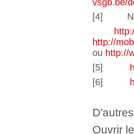
vsgb.be/d
[4] Nous 
http://ww
http://m
ou
http:/
[5]
[6]
h
D'autres
Ouvrir l