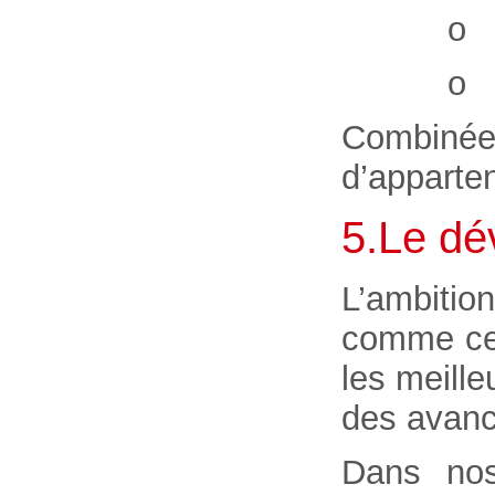
o u
o l
Combinée 
d’apparten
5.Le dé
L’ambition
comme cel
les meill
des avanc
Dans nos