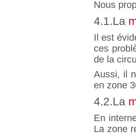
Nous prop
4.1.La
m
Il est évi
ces probl
de la circ
Aussi, il
en zone 30
4.2.La
m
En intern
La zone ré