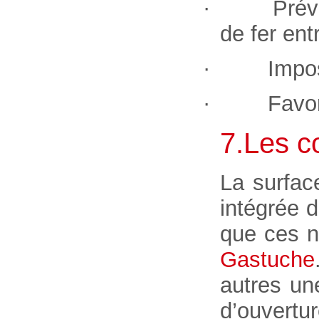
· Prévoir d
de fer entr
· Imposer 
· Favoriser
7.Les c
La surfac
intégrée 
que ces n
Gastuche
autres un
d’ouvertu