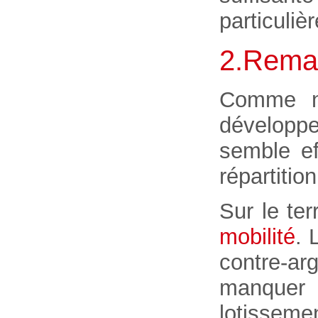
particuliè
2.Remar
Comme no
développ
semble e
répartitio
Sur le ter
mobilité
. 
contre-ar
manquer d
lotisseme