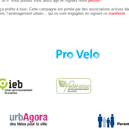
es 30 ». Vous pouvez vous aussi agir en signant notre
pétition
!
, ça profite à tous: Cette campagne est portée par des associations actives 
tière, l’aménagement urbain… qui se sont engagées en signant ce
manifeste
.
aa