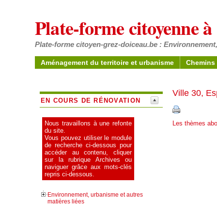
Plate-forme citoyenne 
Plate-forme citoyen-grez-doiceau.be : Environnement,
Aménagement du territoire et urbanisme
Chemins 
Ville 30, E
EN COURS DE RÉNOVATION
Les thèmes abor
Nous travaillons à une refonte
du site.
Vous pouvez utiliser le module
de recherche ci-dessous pour
accéder au contenu, cliquer
sur la rubrique Archives ou
naviguer grâce aux mots-clés
repris ci-dessous.
Environnement, urbanisme et autres
matières liées