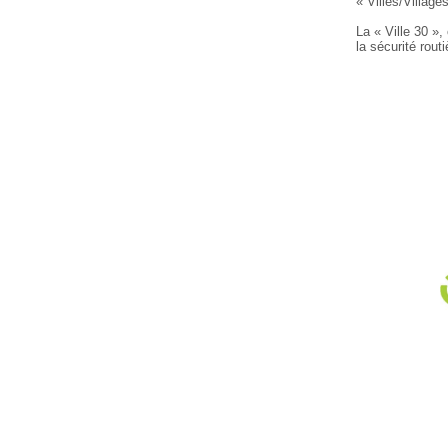
« Villes/Villag
La « Ville 30 »
la sécurité rou