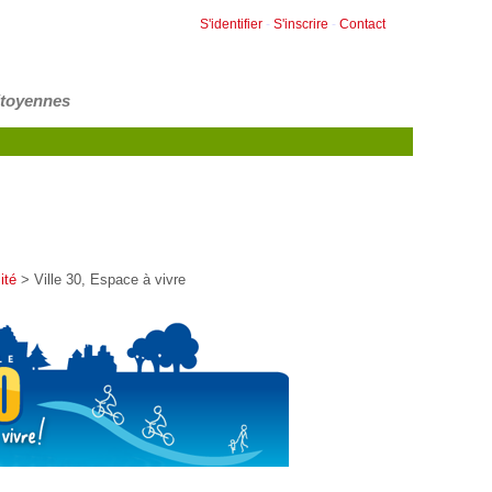
S'identifier
-
S'inscrire
-
Contact
itoyennes
ité
> Ville 30, Espace à vivre