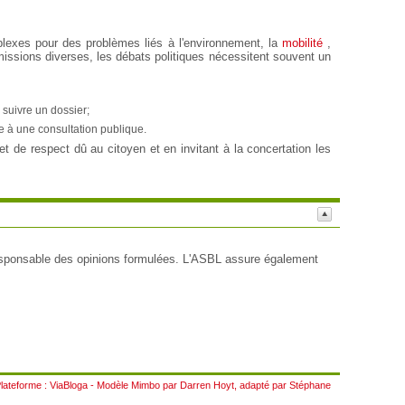
xes pour des problèmes liés à l'environnement, la
mobilité
,
issions diverses, les débats politiques nécessitent souvent un
 suivre un dossier;
e à une consultation publique.
 de respect dû au citoyen et en invitant à la concertation les
esponsable des opinions formulées. L'ASBL assure également
lateforme :
ViaBloga
- Modèle
Mimbo
par
Darren Hoyt
, adapté par
Stéphane