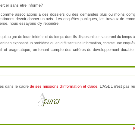
xercer sans être informé?
comme associations à des dossiers ou des demandes plus ou moins comple
estimons devoir donner un avis. Les enquêtes publiques, les travaux de comm
spersé, nous essayons d'y répondre.
 qui au gré de leurs intérêts et du temps dont ils disposent consacreront du temps à
tervenir en exposant un problème ou en diffusant une information, comme une enquêt
f et pragmatique, en tenant compte des critères de développement durable et
res dans le cadre
de ses missions d'information et d'aide
. L'ASBL n'est pas r
P