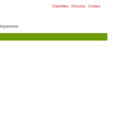
S'identifier
-
S'inscrire
-
Contact
itoyennes