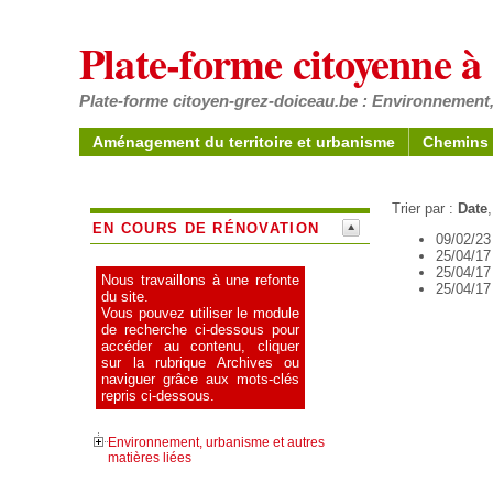
Plate-forme citoyenne 
Plate-forme citoyen-grez-doiceau.be : Environnement,
Aménagement du territoire et urbanisme
Chemins 
Trier par :
Date
EN COURS DE RÉNOVATION
09/02/23
25/04/17
25/04/17
Nous travaillons à une refonte
25/04/17
du site.
Vous pouvez utiliser le module
de recherche ci-dessous pour
accéder au contenu, cliquer
sur la rubrique Archives ou
naviguer grâce aux mots-clés
repris ci-dessous.
Environnement, urbanisme et autres
matières liées