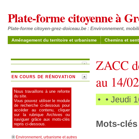
Plate-forme citoyenne à G
Plate-forme citoyen-grez-doiceau.be : Environnement, mobili
Aménagement du territoire et urbanisme
Chemins et sent
ZACC de
au 14/0
EN COURS DE RÉNOVATION
Nous travaillons à une refonte
du site.
•
• Jeudi 
Vous pouvez utiliser le module
de recherche ci-dessous pour
accéder au contenu, cliquer
sur la rubrique Archives ou
naviguer grâce aux mots-clés
Mots-clés 
repris ci-dessous.
Environnement, urbanisme et autres