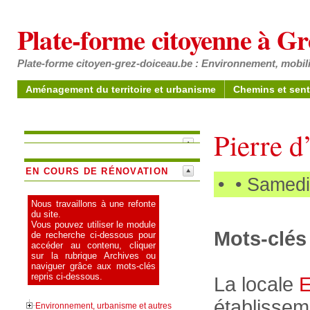
Plate-forme citoyenne à G
Plate-forme citoyen-grez-doiceau.be : Environnement, mobili
Aménagement du territoire et urbanisme
Chemins et sent
Pierre 
EN COURS DE RÉNOVATION
•
• Samedi
Nous travaillons à une refonte
du site.
Vous pouvez utiliser le module
Mots-clés 
de recherche ci-dessous pour
accéder au contenu, cliquer
sur la rubrique Archives ou
naviguer grâce aux mots-clés
repris ci-dessous.
La locale
établissem
Environnement, urbanisme et autres