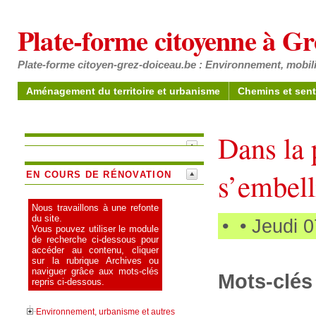
Plate-forme citoyenne à G
Plate-forme citoyen-grez-doiceau.be : Environnement, mobili
Aménagement du territoire et urbanisme
Chemins et sent
Dans la 
s’embell
EN COURS DE RÉNOVATION
Nous travaillons à une refonte
du site.
•
• Jeudi 
Vous pouvez utiliser le module
de recherche ci-dessous pour
accéder au contenu, cliquer
sur la rubrique Archives ou
naviguer grâce aux mots-clés
Mots-clés 
repris ci-dessous.
Environnement, urbanisme et autres