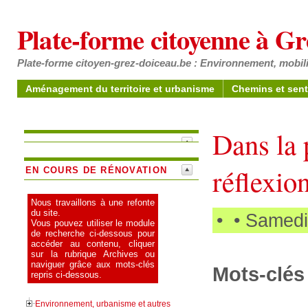
Plate-forme citoyenne à G
Plate-forme citoyen-grez-doiceau.be : Environnement, mobili
Aménagement du territoire et urbanisme
Chemins et sent
Dans la 
réflexio
EN COURS DE RÉNOVATION
Nous travaillons à une refonte
du site.
•
• Samedi
Vous pouvez utiliser le module
de recherche ci-dessous pour
accéder au contenu, cliquer
sur la rubrique Archives ou
naviguer grâce aux mots-clés
Mots-clés 
repris ci-dessous.
Environnement, urbanisme et autres