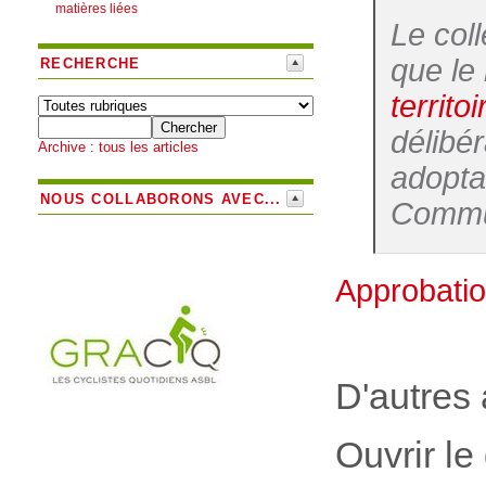
matières liées
Le col
que le 
RECHERCHE
territoi
délibé
Archive : tous les articles
adopta
NOUS COLLABORONS AVEC...
Commu
Approbatio
D'autres 
Ouvrir le