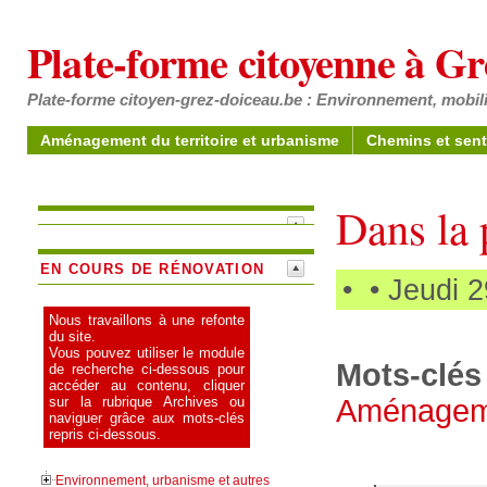
Plate-forme citoyenne à G
Plate-forme citoyen-grez-doiceau.be : Environnement, mobili
Aménagement du territoire et urbanisme
Chemins et sent
Dans la 
EN COURS DE RÉNOVATION
•
• Jeudi 
Nous travaillons à une refonte
du site.
Vous pouvez utiliser le module
Mots-clés 
de recherche ci-dessous pour
accéder au contenu, cliquer
Aménagemen
sur la rubrique Archives ou
naviguer grâce aux mots-clés
repris ci-dessous.
Environnement, urbanisme et autres