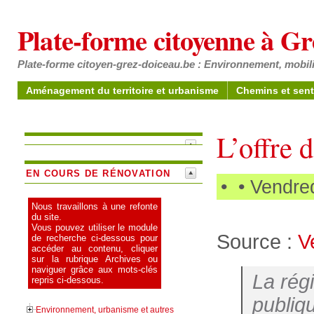
Plate-forme citoyenne à G
Plate-forme citoyen-grez-doiceau.be : Environnement, mobili
Aménagement du territoire et urbanisme
Chemins et sent
L’offre 
EN COURS DE RÉNOVATION
•
• Vendre
Nous travaillons à une refonte
du site.
Vous pouvez utiliser le module
Source :
V
de recherche ci-dessous pour
accéder au contenu, cliquer
sur la rubrique Archives ou
naviguer grâce aux mots-clés
La rég
repris ci-dessous.
publiq
Environnement, urbanisme et autres