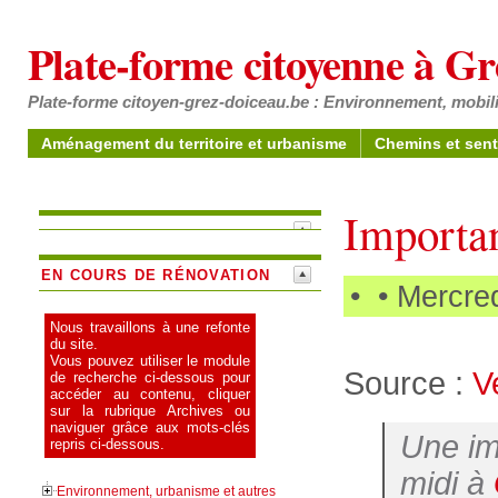
Plate-forme citoyenne à G
Plate-forme citoyen-grez-doiceau.be : Environnement, mobili
Aménagement du territoire et urbanisme
Chemins et sent
Importan
EN COURS DE RÉNOVATION
•
• Mercre
Nous travaillons à une refonte
du site.
Vous pouvez utiliser le module
Source :
V
de recherche ci-dessous pour
accéder au contenu, cliquer
sur la rubrique Archives ou
naviguer grâce aux mots-clés
Une im
repris ci-dessous.
midi à
Environnement, urbanisme et autres