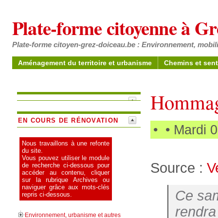
Plate-forme citoyenne à G
Plate-forme citoyen-grez-doiceau.be : Environnement, mobili
Aménagement du territoire et urbanisme
Chemins et sent
Hommage 
EN COURS DE RÉNOVATION
•
• Mardi 
Nous travaillons à une refonte
du site.
Vous pouvez utiliser le module
Source :
V
de recherche ci-dessous pour
accéder au contenu, cliquer
sur la rubrique Archives ou
naviguer grâce aux mots-clés
Ce sam
repris ci-dessous.
rendra
Environnement, urbanisme et autres