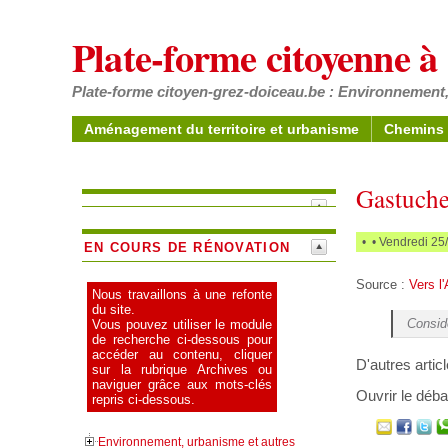
Plate-forme citoyenne 
Plate-forme citoyen-grez-doiceau.be : Environnement,
Aménagement du territoire et urbanisme
Chemins 
Gastuche 
•
• Vendredi 25
EN COURS DE RÉNOVATION
Source :
Vers l'
Nous travaillons à une refonte
du site.
Consid
Vous pouvez utiliser le module
de recherche ci-dessous pour
accéder au contenu, cliquer
D'autres artic
sur la rubrique Archives ou
naviguer grâce aux mots-clés
Ouvrir le déba
repris ci-dessous.
Environnement, urbanisme et autres