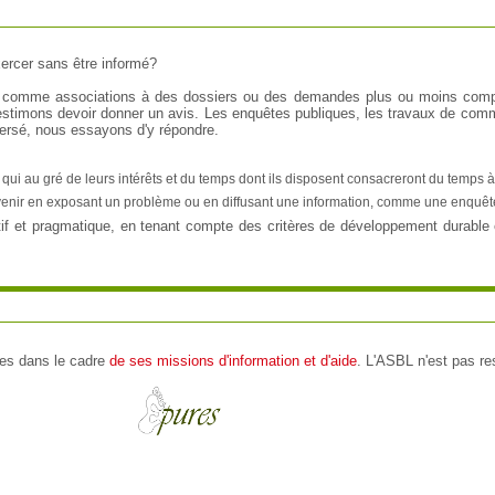
xercer sans être informé?
comme associations à des dossiers ou des demandes plus ou moins comple
estimons devoir donner un avis. Les enquêtes publiques, les travaux de comm
spersé, nous essayons d'y répondre.
 qui au gré de leurs intérêts et du temps dont ils disposent consacreront du temps à
tervenir en exposant un problème ou en diffusant une information, comme une enquêt
f et pragmatique, en tenant compte des critères de développement durable et
res dans le cadre
de ses missions d'information et d'aide
. L'ASBL n'est pas r