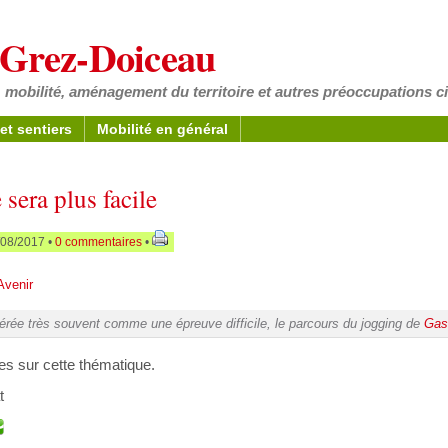
à Grez-Doiceau
 mobilité, aménagement du territoire et autres préoccupations c
et sentiers
Mobilité en général
sera plus facile
/08/2017 •
0 commentaires
•
Avenir
érée très souvent comme une épreuve difficile, le parcours du jogging de
Gas
les sur cette thématique.
t