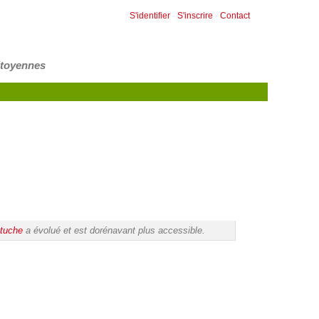
S'identifier
-
S'inscrire
-
Contact
itoyennes
tuche
a évolué et est dorénavant plus accessible.