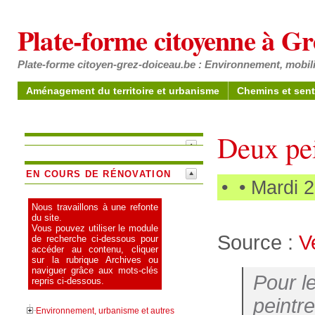
Plate-forme citoyenne à G
Plate-forme citoyen-grez-doiceau.be : Environnement, mobili
Aménagement du territoire et urbanisme
Chemins et sent
Deux pei
EN COURS DE RÉNOVATION
•
• Mardi 
Nous travaillons à une refonte
du site.
Vous pouvez utiliser le module
Source :
V
de recherche ci-dessous pour
accéder au contenu, cliquer
sur la rubrique Archives ou
naviguer grâce aux mots-clés
Pour l
repris ci-dessous.
peintr
Environnement, urbanisme et autres