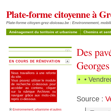
Plate-forme citoyenne à G
Plate-forme citoyen-grez-doiceau.be : Environnement, mobili
Aménagement du territoire et urbanisme
Chemins et sent
Des pavé
Georges
EN COURS DE RÉNOVATION
Nous travaillons à une refonte
du site.
•
• Vendre
Vous pouvez utiliser le module
de recherche ci-dessous pour
accéder au contenu, cliquer
sur la rubrique Archives ou
naviguer grâce aux mots-clés
Source :
V
repris ci-dessous.
Environnement, urbanisme et autres