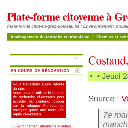
Plate-forme citoyenne à G
Plate-forme citoyen-grez-doiceau.be : Environnement, mobili
Aménagement du territoire et urbanisme
Chemins et sent
Costaud,
EN COURS DE RÉNOVATION
•
• Jeudi 2
Nous travaillons à une refonte
du site.
Vous pouvez utiliser le module
Source :
V
de recherche ci-dessous pour
accéder au contenu, cliquer
sur la rubrique Archives ou
naviguer grâce aux mots-clés
7e man
repris ci-dessous.
manch
Environnement, urbanisme et autres